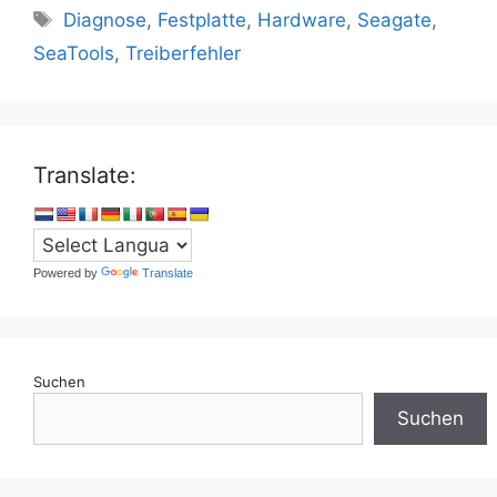
Schlagwörter
Diagnose
,
Festplatte
,
Hardware
,
Seagate
,
SeaTools
,
Treiberfehler
Translate:
Powered by
Translate
Suchen
Suchen